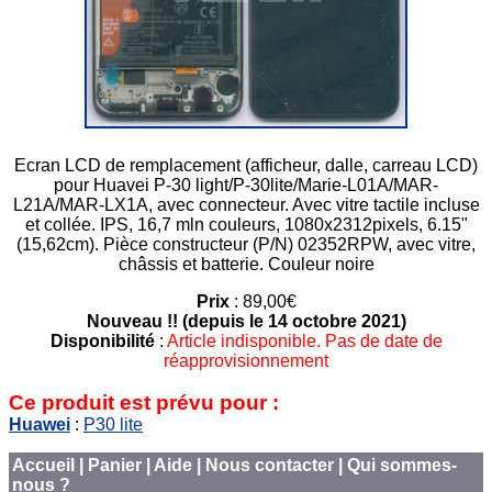
Ecran LCD de remplacement (afficheur, dalle, carreau LCD)
pour Huavei P-30 light/P-30lite/Marie-L01A/MAR-
L21A/MAR-LX1A, avec connecteur. Avec vitre tactile incluse
et collée. IPS, 16,7 mln couleurs, 1080x2312pixels, 6.15"
(15,62cm). Pièce constructeur (P/N) 02352RPW, avec vitre,
châssis et batterie. Couleur noire
Prix
: 89,00€
Nouveau !! (depuis le 14 octobre 2021)
Disponibilité
:
Article indisponible. Pas de date de
réapprovisionnement
Ce produit est prévu pour :
Huawei
:
P30 lite
Accueil
|
Panier
|
Aide
|
Nous contacter
|
Qui sommes-
nous ?